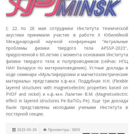
С 22 по 26 мая сотрудники Института технической
акустики принимали участие в работе Х Юбилейной
Международной научной конференции "Актуальные
проблемы физики твердого тела APSSP-2023",
приуроченной к 60-летию с момента основания Института
физики твердого тела и полупроводников (сейчас НПЦ
НАН Беларуси по материаловедению). Устные доклады в
ходе семинара «Мультиферроики и магнитоэлектрические
материалы» представили к.ф-м.н. Поддубная Н.Н. (Flexible
layered structures with magnetoelectric properties based on
PVDF and nickel) и к.ф.-м.н. Лалетин В.М. (Magnetoelectric
effect in layered structures Pe-BaTiO
-Pe). Еще три доклада
3
были представлены молодыми учеными Института в
постерной секции.
2023-05-30
Просмотры : 3655