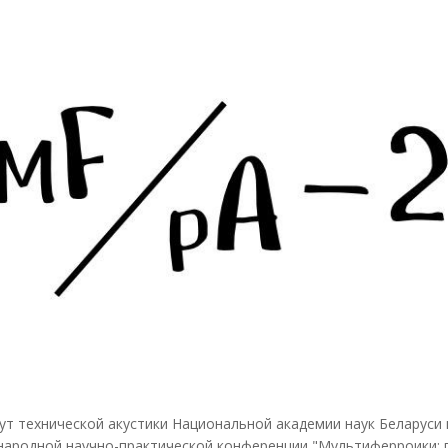
ут технической акустики Национальной академии наук Беларуси 
ародной научно-практической конференции "Мультиферроики: п