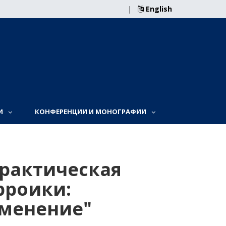
|
English
И
КОНФЕРЕНЦИИ И МОНОГРАФИИ
рактическая
рроики:
именение"