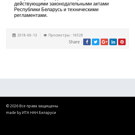
действующими законодательными актами
Республики Беларусь и техническими
регламентами.
2018-06-13
Просмотры : 16528
Share :
© 2026 Все права защищены
made by ИТА НАН Беларуси
ГНУ "ИТА НАН Беларуси". Производство и ремонт ультразвукового
оборудования на территории Беларуси и стран СНГ. Научные
исследования в области технического ультразвука.