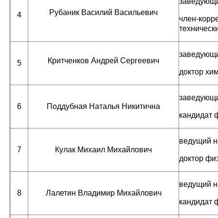
заведующи
Рубаник Василий Васильевич
4
член-корр
техническ
заведующи
Критченков Андрей Сергеевич
5
доктор хи
заведующи
6
Поддубная Наталья Никитична
кандидат 
ведущий н
7
Кулак Михаил Михайлович
доктор фи
ведущий н
8
Лалетин Владимир Михайлович
кандидат 