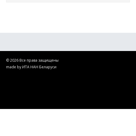
© 2026 Все права защищены
made by ИТА НАН Беларуси
ГНУ "ИТА НАН Беларуси". Производство и ремонт ультразвукового
оборудования на территории Беларуси и стран СНГ. Научные
исследования в области технического ультразвука.