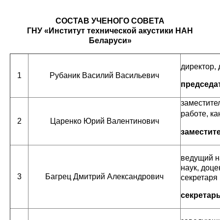
СОСТАВ УЧЕНОГО СОВЕТА
ГНУ «Институт технической акустики НАН
Беларуси»
директор, 
1
Рубаник Василий Васильевич
председа
заместите
работе, ка
2
Царенко Юрий Валентинович
заместит
ведущий н
наук, доц
3
Багрец Дмитрий Александрович
секретаря
секретарь